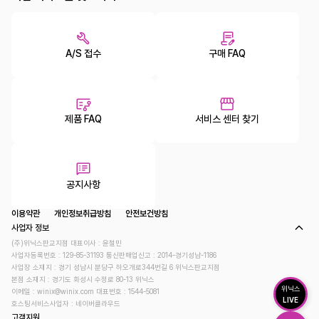
A/S 접수
구매 FAQ
제품 FAQ
서비스 센터 찾기
공지사항
이용약관
개인정보취급방침
안전보건방침
사업자 정보
(주)위닉스판교지점 대표이사 : 윤철민
사업자등록번호 : 129-85-31193
통신판매업신고 : 2014-경기성남-1186
사업장 소재지 : 경기 성남시 분당구 하오개로344번길 6 위닉스판교지점
본점 소재지 : 경기도 화성시 수정로 80-13 위닉스
위닉스
이메일 : winix@winix.com
대표번호 : 1544-5081
LIVE
호스팅서비스사업자 : 네이버클라우드
고객지원