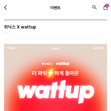
0
이벤트
위닉스 X wattup
~