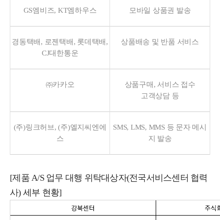
GS엠비즈, KT엠하우스
모바일 상품권 발송
경동택배, 로젠택배, 롯데택배,
상품배송 및 반품 서비스
CJ대한통운
㈜카카오
상품구매, 서비스 접수
고객상담 등
(주)링크허브, (주)엘지씨엔에
SMS, LMS, MMS 등 문자 메시
스
지 발송
[제품 A/S 업무 대행 위탁대상자(전국서비스센터 협력
사) 세부 현황]