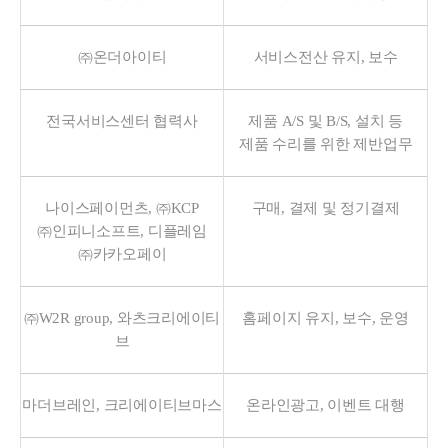
㈜온더아이티
서비스전산 유지, 보수
전국서비스센터 협력사
제품 A/S 및 B/S, 설치 등
제품 수리를 위한 제반업무
나이스페이먼츠, ㈜KCP
구매, 결제 및 정기결제
㈜인피니소프트, 디플레임
㈜카카오페이
㈜W2R group, 와츠크리에이티
홈페이지 유지, 보수, 운영
브
마더브레인, 크리에이티브마스
온라인광고, 이벤트 대행