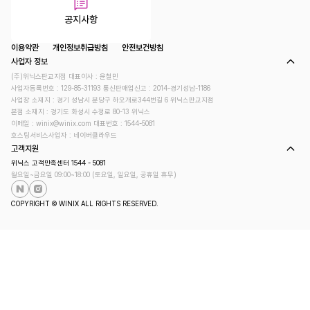
공지사항
이용약관
개인정보취급방침
안전보건방침
사업자 정보
(주)위닉스판교지점 대표이사 : 윤철민
사업자등록번호 : 129-85-31193
통신판매업신고 : 2014-경기성남-1186
사업장 소재지 : 경기 성남시 분당구 하오개로344번길 6 위닉스판교지점
본점 소재지 : 경기도 화성시 수정로 80-13 위닉스
이메일 : winix@winix.com
대표번호 : 1544-5081
호스팅서비스사업자 : 네이버클라우드
고객지원
위닉스 고객만족센터 1544 - 5081
월요일~금요일 09:00~18:00 (토요일, 일요일, 공휴일 휴무)
COPYRIGHT © WINIX ALL RIGHTS RESERVED.