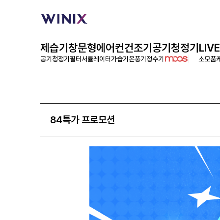
제습기
창문형에어컨
건조기
공기청정기
LIVE
공기청정기필터
서큘레이터
가습기
온풍기
정수기
소모품
84특가 프로모션