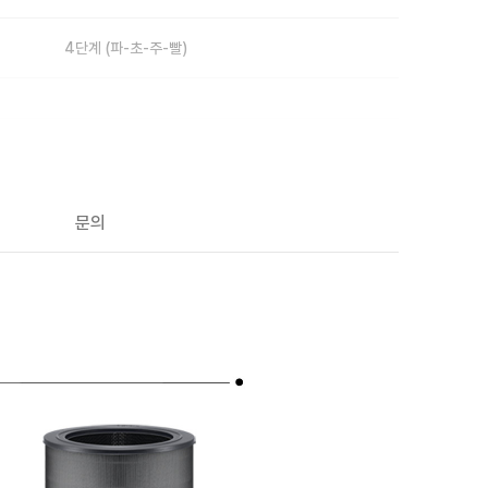
4단계 (파-초-주-빨)
X
O
문의
X
O