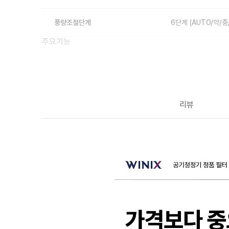
풍량조절단계
6단계 (AUTO/약/중
주요기능
필터교환 표시
O
차일드락
X
리뷰
슈퍼청정모드
O
KC인증
O
일체형필터
O
기타