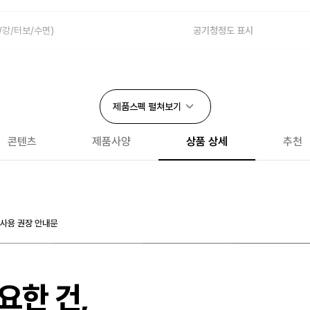
/강/터보/수면)
공기청정도 표시
스마트폰 제어
제품스펙
펼쳐보기
플러스(펫) 필터
콘텐츠
제품사양
상품 상세
추천
이동바퀴
CA인증