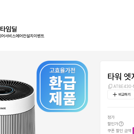
타임딜
케어서비스
에어컨설치
이벤트
타워 엣
AT8E430
비교하기
정가
할인가
쿠폰 할인 금액