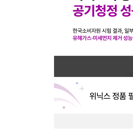
무상 A/S
2년(제품등록시)