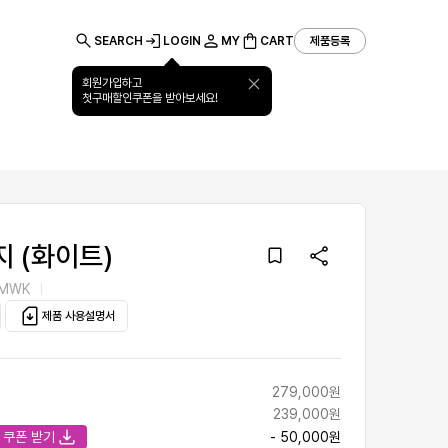
SEARCH
LOGIN
MY
CART
제품등록
회원가입하고
첫구매할인쿠폰을 받아보세요!
회사소개
고객지원
기업특판
지 (화이트)
-MWK
제품 사용설명서
279,000원
239,000원
쿠폰 받기
- 50,000원