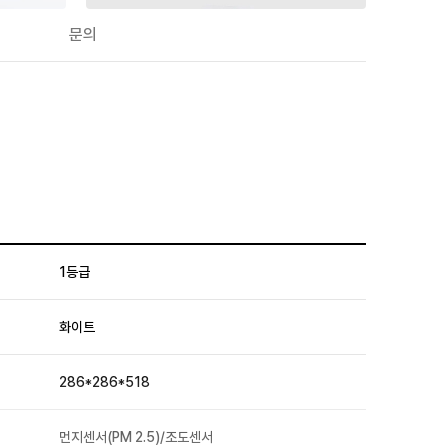
문의
1등급
화이트
286*286*518
먼지센서(PM 2.5)/조도센서