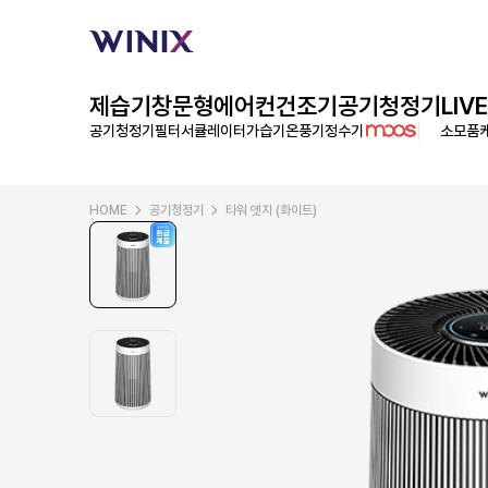
제습기
창문형에어컨
건조기
공기청정기
LIVE
공기청정기필터
서큘레이터
가습기
온풍기
정수기
소모품
HOME
공기청정기
타워 엣지 (화이트)