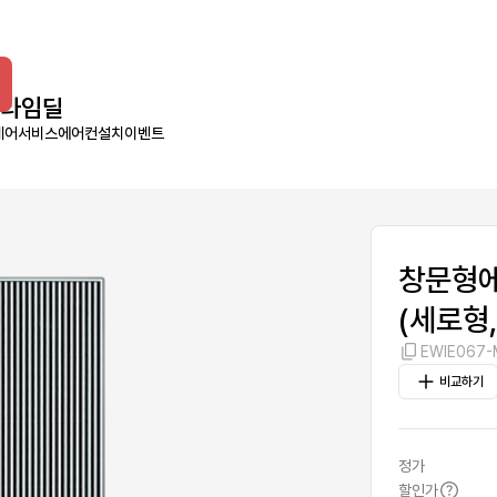
타임딜
케어서비스
에어컨설치
이벤트
창문형
(세로형
EWIE067
비교하기
정가
할인가