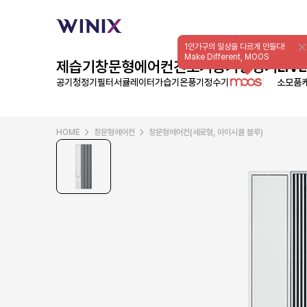
1인가구의 일상을 다르게 만들다!
Make Different, MOOS
제습기
창문형에어컨
건조기
공기청정기
LIVE
공기청정기필터
서큘레이터
가습기
온풍기
정수기
소모품
HOME
창문형에어컨
창문형에어컨(세로형, 아이시클 블루)