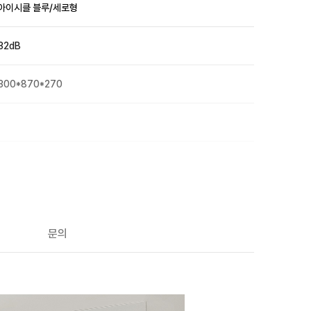
아이시클 블루/세로형
32dB
300*870*270
O
O
문의
O