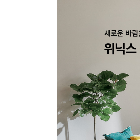
무상A/S
2년(제품등록시)