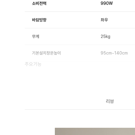
소비전력
990W
바람방향
좌우
무게
25kg
기본설치창문높이
95cm~140cm
주요기능
인버터
O
스마트폰제어
O
리뷰
버튼잠금
O
기타