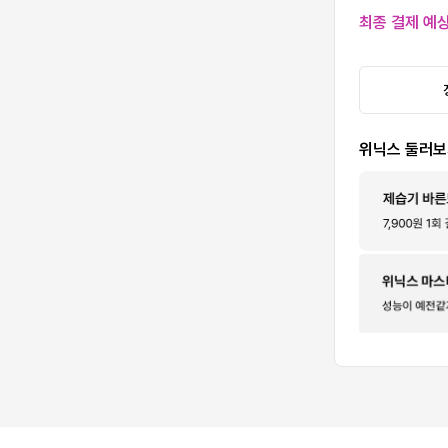
최종 결제 예
위닉스 둘러