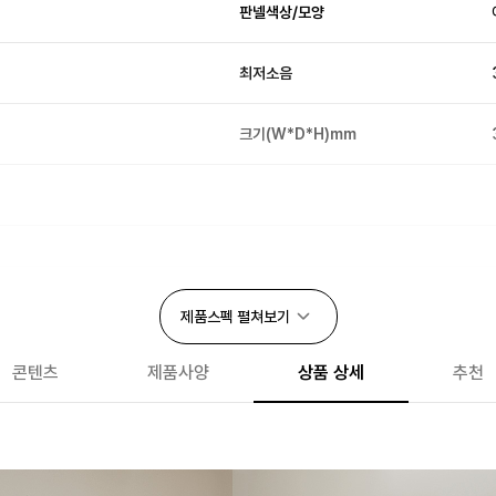
판넬색상/모양
최저소음
크기(W*D*H)mm
자동건조
제품스펙
펼쳐보기
리모컨
콘텐츠
제품사양
상품 상세
추천
나무창틀설치