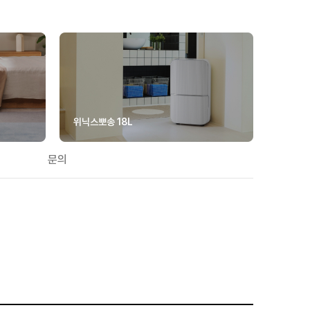
위닉스뽀송 18L
문의