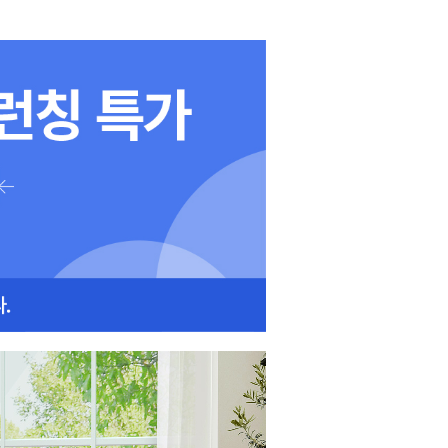
O
O
O
X
7년