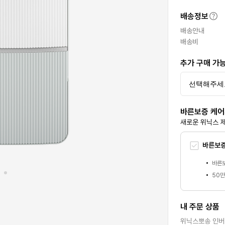
배송정보
배송안내
배송비
추가 구매 가
바른보증 케
새로운 위닉스 
바른보증
바른보
50만
내 주문 상품
위닉스뽀송 인버터