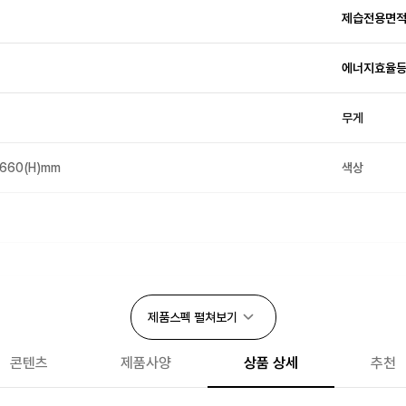
제습전용면
에너지효율
무게
×660(H)mm
색상
연속배수기능
제품스펙
펼쳐보기
성에제거
콘텐츠
제품사양
상품 상세
추천
목표습도 설정