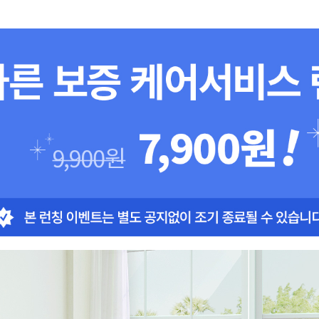
내부건조
스마트폰제어
타이머
집중건조키트 포함
부품보유기간