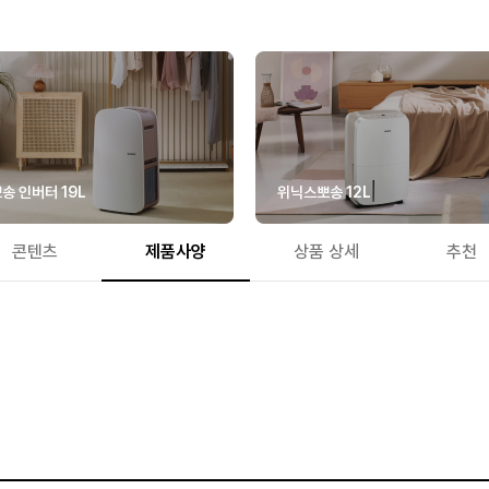
송 인버터 19L
위닉스뽀송 12L
콘텐츠
제품사양
상품 상세
추천