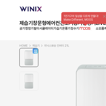
1인가구의 일상을 다르게 만들다!
Make Different, MOOS
제습기
창문형에어컨
건조기
공기청정기
LIVE
공기청정기필터
서큘레이터
가습기
온풍기
정수기
소모품
HOME
제습기
위닉스뽀송 인버터 21L