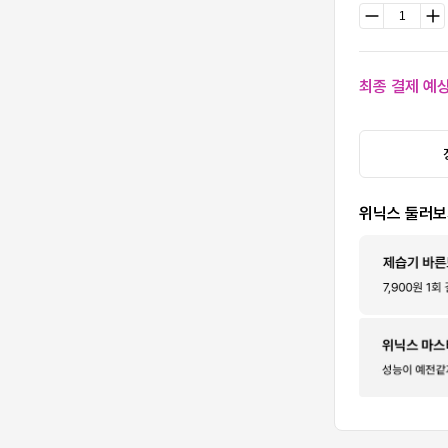
최종 결제 예
위닉스 둘러