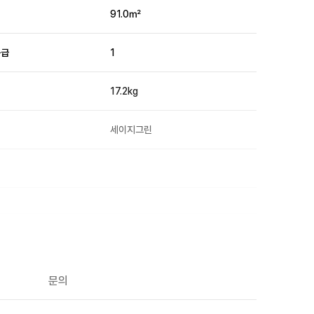
적
91.0㎡
등급
1
17.2kg
세이지그린
O
O
문의
O