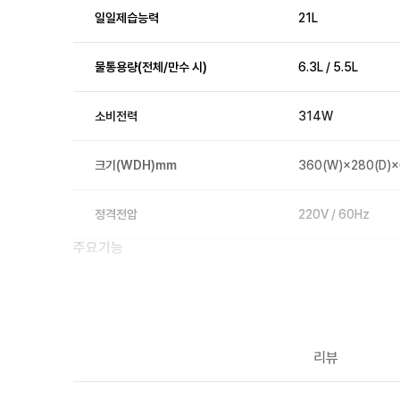
일일제습능력
21L
물통용량(전체/만수 시)
6.3L / 5.5L
소비전력
314W
크기(WDH)mm
360(W)×280(D)
정격전압
220V / 60Hz
주요기능
인버터
O
만수정지기능
O
리뷰
현재 습도표시
O