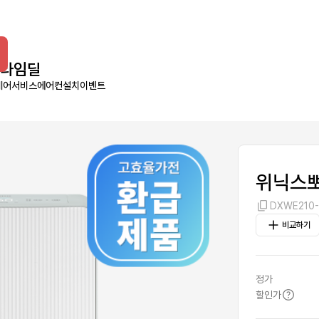
타임딜
케어서비스
에어컨설치
이벤트
위닉스뽀
DXWE210
비교하기
정가
할인가