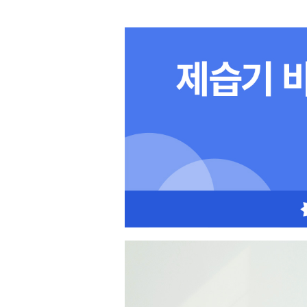
수위표시창
O
차일드락
O
UV살균
O
저소음모드
O
터보운전
O
기타
무상 A/S
2년(제품등록시)
KC인증
O